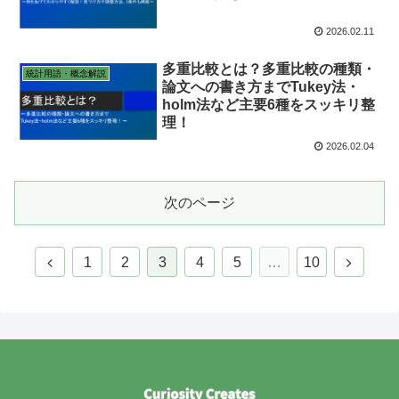
2026.02.11
多重比較とは？多重比較の種類・
統計用語・概念解説
論文への書き方までTukey法・
holm法など主要6種をスッキリ整
理！
2026.02.04
次のページ
1
2
3
4
5
…
10