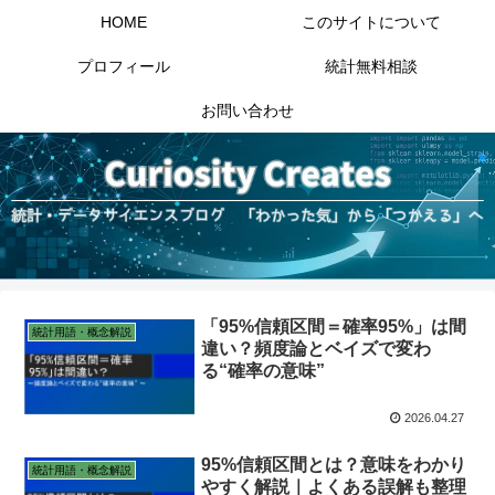
HOME
このサイトについて
プロフィール
統計無料相談
お問い合わせ
「95%信頼区間＝確率95%」は間
統計用語・概念解説
違い？頻度論とベイズで変わ
る“確率の意味”
2026.04.27
95%信頼区間とは？意味をわかり
統計用語・概念解説
やすく解説｜よくある誤解も整理