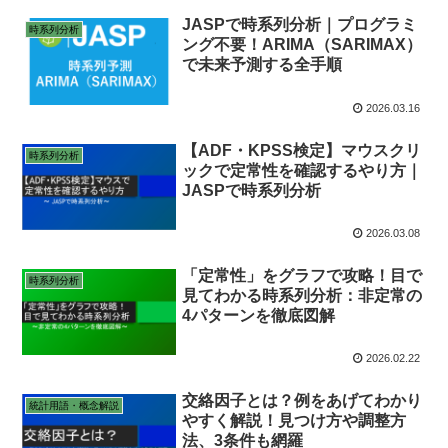
JASPで時系列分析｜プログラミ
時系列分析
ング不要！ARIMA（SARIMAX）
で未来予測する全手順
2026.03.16
【ADF・KPSS検定】マウスクリ
時系列分析
ックで定常性を確認するやり方｜
JASPで時系列分析
2026.03.08
「定常性」をグラフで攻略！目で
時系列分析
見てわかる時系列分析：非定常の
4パターンを徹底図解
2026.02.22
交絡因子とは？例をあげてわかり
統計用語・概念解説
やすく解説！見つけ方や調整方
法、3条件も網羅