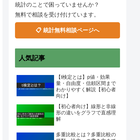
統計のことで困っていませんか？
無料で相談を受け付けています。
📋 統計無料相談ページへ
人気記事
【t検定とは】p値・効果
量・自由度・信頼区間まで
わかりやすく解説【初心者
向け】
【初心者向け】線形と非線
形の違いをグラフで直感理
解
多重比較とは？多重比較の