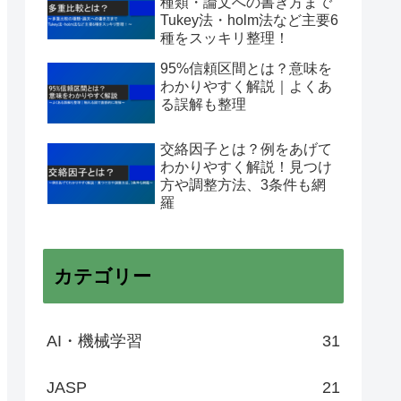
種類・論文への書き方まで
Tukey法・holm法など主要6
種をスッキリ整理！
95%信頼区間とは？意味を
わかりやすく解説｜よくあ
る誤解も整理
交絡因子とは？例をあげて
わかりやすく解説！見つけ
方や調整方法、3条件も網
羅
カテゴリー
AI・機械学習
31
JASP
21