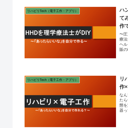
ハ
リハビリTech（電子工作・アプリ）
て
作
〜圧
療法
ヘル
販の
リ
リハビリTech（電子工作・アプリ）
作
なん
たら
態を
器っ