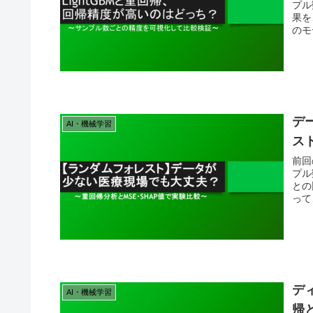
プル
果を
のモ
デ
AI・機械学習
ス
前回
プル
との
って
デ
AI・機械学習
帰