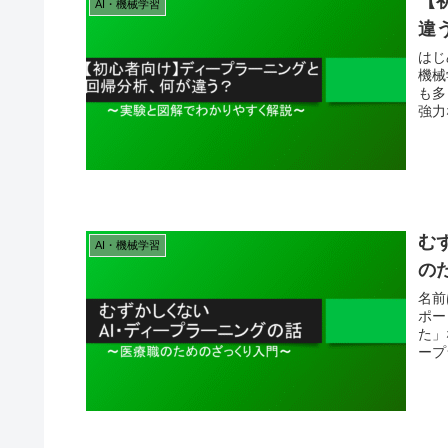
【
AI・機械学習
違
はじ
機械
も多
強力
む
AI・機械学習
の
名前
ポー
た」
ープ