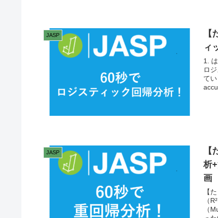
【
JASP
ィ
1.
ロジ
てい
accu
【
JASP
析
画
【た
（R
（M