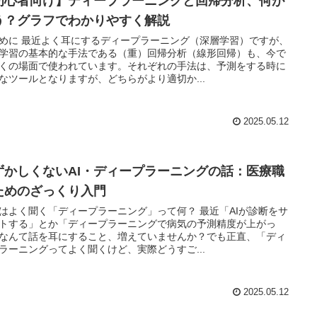
初心者向け】ディープラーニングと回帰分析、何が
う？グラフでわかりやすく解説
めに 最近よく耳にするディープラーニング（深層学習）ですが、
学習の基本的な手法である（重）回帰分析（線形回帰）も、今で
くの場面で使われています。それぞれの手法は、予測をする時に
なツールとなりますが、どちらがより適切か...
2025.05.12
ずかしくないAI・ディープラーニングの話：医療職
ためのざっくり入門
はよく聞く「ディープラーニング」って何？ 最近「AIが診断をサ
トする」とか「ディープラーニングで病気の予測精度が上がっ
なんて話を耳にすること、増えていませんか？でも正直、「ディ
ラーニングってよく聞くけど、実際どうすご...
2025.05.12