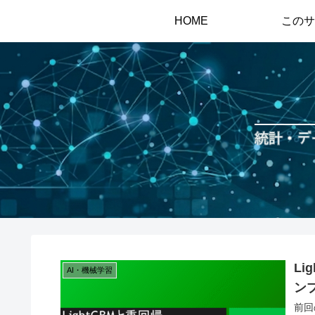
HOME
このサ
L
AI・機械学習
ン
前回