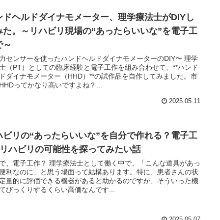
ンドヘルドダイナモメーター、理学療法士がDIYし
みた。～リハビリ現場の“あったらいいな”を電子工
で～
力センサーを使ったハンドヘルドダイナモメーターのDIY〜 理学
士（PT）としての臨床経験と電子工作を組み合わせて、**ハンド
ドダイナモメーター（HHD）**の試作品を自作してみました。市
HHDってかなり高いですよね？...
2025.05.11
ハビリの“あったらいいな”を自分で作れる？電子工
×リハビリの可能性を探ってみたい話
で、電子工作？ 理学療法士として働く中で、「こんな道具があっ
便利なのに」と思う場面って結構あります。特に、患者さんの状
定量的に評価できる機器があると助かるのですが、そういった機
てびっくりするくらい高価なんです...
2025.05.07