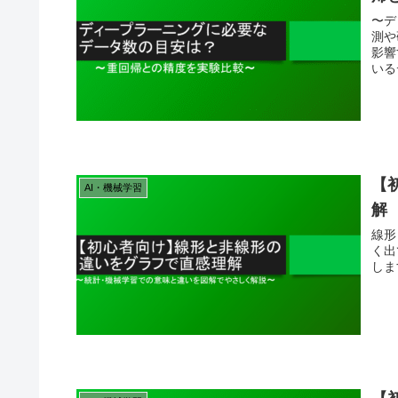
〜デ
測や
影響
いる
【
AI・機械学習
解
線形
く出
しま