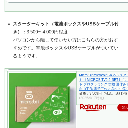
スターターキット（電池ボックスやUSBケーブル付
き）
：3,500〜4,000円程度
パソコンから離して使いたい方はこちらの方がおす
すめです。電池ボックスやUSBケーブルがついてい
るようです。
Micro:Bit micro:bit Go v2
ト 【MICROBITV2.2-SET】 
ト プログラミング 実験 夏休み
自由工作 電子工作 小学生 中学生
価格：3,509円（税込、送料別)
(2025/9/17時点)
楽