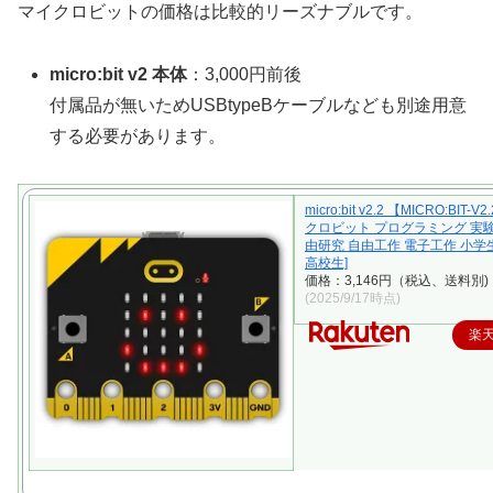
マイクロビットの価格は比較的リーズナブルです。
micro:bit v2 本体
：3,000円前後
付属品が無いためUSBtypeBケーブルなども別途用意
する必要があります。
micro:bit v2.2 【MICRO:BIT-V
クロビット プログラミング 実験
由研究 自由工作 電子工作 小学
高校生]
価格：3,146円（税込、送料別)
(2025/9/17時点)
楽