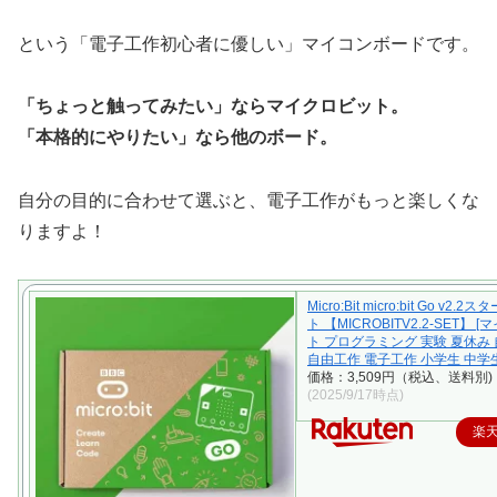
という「電子工作初心者に優しい」マイコンボードです。
「ちょっと触ってみたい」ならマイクロビット。
「本格的にやりたい」なら他のボード。
自分の目的に合わせて選ぶと、電子工作がもっと楽しくな
りますよ！
Micro:Bit micro:bit Go v2
ト 【MICROBITV2.2-SET】 
ト プログラミング 実験 夏休み
自由工作 電子工作 小学生 中学生
価格：3,509円（税込、送料別)
(2025/9/17時点)
楽