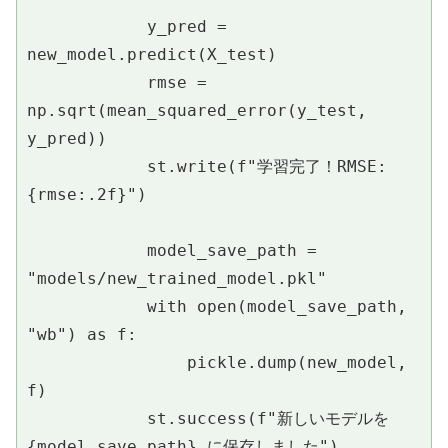
            y_pred = 
new_model.predict(X_test)
            rmse = 
np.sqrt(mean_squared_error(y_test, 
y_pred))
            st.write(f"学習完了！RMSE: 
{rmse:.2f}")
            model_save_path = 
"models/new_trained_model.pkl"
            with open(model_save_path, 
"wb") as f:
                pickle.dump(new_model, 
f)
            st.success(f"新しいモデルを 
{model_save_path} に保存しました")