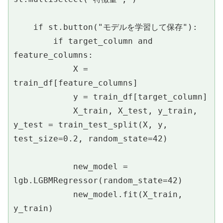
    if st.button("モデルを学習して保存"):
        if target_column and 
feature_columns:
            X = 
train_df[feature_columns]
            y = train_df[target_column]
            X_train, X_test, y_train, 
y_test = train_test_split(X, y, 
test_size=0.2, random_state=42)
            new_model = 
lgb.LGBMRegressor(random_state=42)
            new_model.fit(X_train, 
y_train)