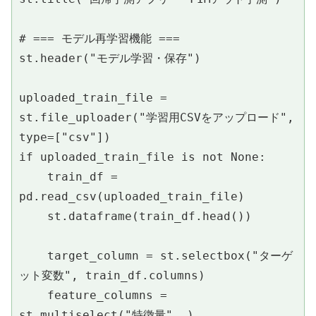
# === モデル再学習機能 ===
st.header("モデル学習・保存")
uploaded_train_file = 
st.file_uploader("学習用CSVをアップロード", 
type=["csv"])
if uploaded_train_file is not None:
    train_df = 
pd.read_csv(uploaded_train_file)
    st.dataframe(train_df.head())
    target_column = st.selectbox("ターゲ
ット変数", train_df.columns)
    feature_columns = 
st.multiselect("特徴量", )