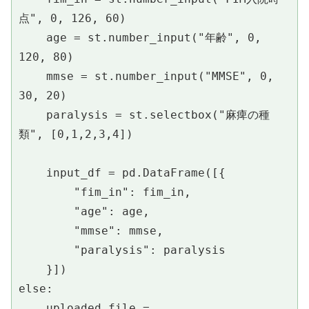
点", 0, 126, 60)
    age = st.number_input("年齢", 0, 
120, 80)
    mmse = st.number_input("MMSE", 0, 
30, 20)
    paralysis = st.selectbox("麻痺の種
類", [0,1,2,3,4])
    input_df = pd.DataFrame([{
        "fim_in": fim_in,
        "age": age,
        "mmse": mmse,
        "paralysis": paralysis
    }])
else:
    uploaded_file = 