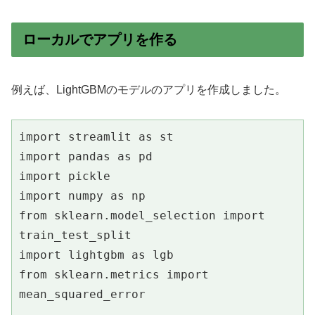
ローカルでアプリを作る
例えば、LightGBMのモデルのアプリを作成しました。
import streamlit as st
import pandas as pd
import pickle
import numpy as np
from sklearn.model_selection import 
train_test_split
import lightgbm as lgb
from sklearn.metrics import 
mean_squared_error