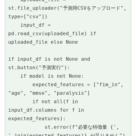
st.file_uploader("予測用CSVをアップロード", 
type=["csv"])
    input_df = 
pd.read_csv(uploaded_file) if 
uploaded_file else None
if input_df is not None and 
st.button("予測実行"):
    if model is not None:
        expected_features = ["fim_in", 
"age", "mmse", "paralysis"]
        if not all(f in 
input_df.columns for f in 
expected_features):
            st.error(f"必要な特徴量 {', 
'.join(expected_features)} が足りません")